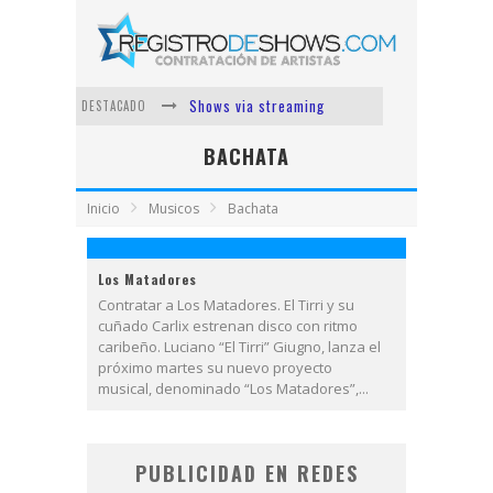
Shows via streaming
DESTACADO
Lit Killah
BACHATA
Nicki Nicole
Inicio
Musicos
Bachata
Duki
Vi Em
Los Matadores
Los Ángeles Azules
Contratar a Los Matadores. El Tirri y su
cuñado Carlix estrenan disco con ritmo
caribeño. Luciano “El Tirri” Giugno, lanza el
próximo martes su nuevo proyecto
musical, denominado “Los Matadores”,...
PUBLICIDAD EN REDES