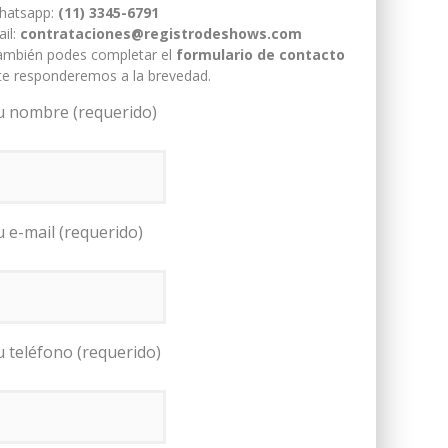
hatsapp:
(11) 3345-6791
il:
contrataciones@registrodeshows.com
ambién podes completar el
formulario de contacto
te responderemos a la brevedad.
u nombre (requerido)
u e-mail (requerido)
u teléfono (requerido)