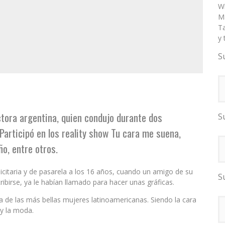
W
Ma
T
y 
S
tora argentina, quien condujo durante dos
S
articipó en los reality show Tu cara me suena,
o, entre otros.
itaria y de pasarela a los 16 años, cuando un amigo de su
S
ibirse, ya le habían llamado para hacer unas gráficas.
 de las más bellas mujeres latinoamericanas. Siendo la cara
 y la moda.