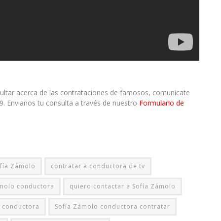
sultar acerca de las contrataciones de famosos, comunicate
9. Envianos tu consulta a través de nuestro
Formulario de
ofía Zámolo
contratar a conductora de tv
ámolo conductora
quiero contactar a Sofía Zámolo
 conductora
Sofía Zámolo conductora contratar