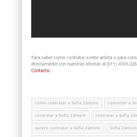
Para saber como contratar a este artista o para con
directamente con nuestras oficinas al (011) 4103-226
Contacto.
como contratar a Sofía Zámolo
contactar a S
contratar a Sofía Zámolo
contratar a Sofía Z
quiero contratar a Sofía Zámolo
Sofía Zámolo