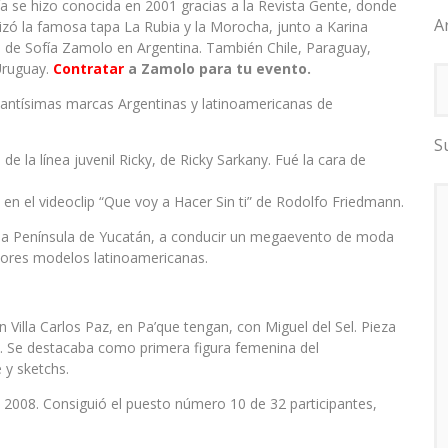
ía se hizo conocida en 2001 gracias a la Revista Gente, donde
A
lizó la famosa tapa La Rubia y la Morocha, junto a Karina
on de Sofía Zamolo en Argentina. También Chile, Paraguay,
Uruguay.
Contratar
a Zamolo para tu evento.
antísimas marcas Argentinas y latinoamericanas de
S
 la línea juvenil Ricky, de Ricky Sarkany. Fué la cara de
en el videoclip “Que voy a Hacer Sin ti” de Rodolfo Friedmann.
a la Península de Yucatán, a conducir un megaevento de moda
ejores modelos latinoamericanas.
 Villa Carlos Paz, en Pa’que tengan, con Miguel del Sel. Pieza
ll. Se destacaba como primera figura femenina del
 y sketchs.
o 2008. Consiguió el puesto número 10 de 32 participantes,
.