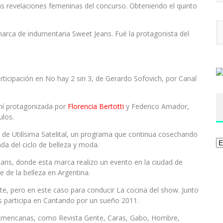
s revelaciones femeninas del concurso. Obteniendo el quinto
marca de indumentaria Sweet Jeans. Fué la protagonista del
rticipación en No hay 2 sin 3, de Gerardo Sofovich, por Canal
iní protagonizada por
Florencia Bertotti
y Federico Amador,
ulos.
de Utilísima Satelital, un programa que continua cosechando
Ca
da del ciclo de belleza y moda.
aris, donde esta marca realizo un evento en la ciudad de
e de la belleza en Argentina.
e, pero en este caso para conducir La cocina del show. Junto
s participa en Cantando por un sueño 2011.
oamericanas, como Revista Gente, Caras, Gabo, Hombre,