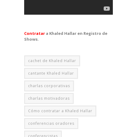
Contratar
a Khaled Hallar en Registro de
Shows.
cachet de Khaled Hallar
cantante Khaled Hallar
charlas corporativas
charlas motivadoras
Cómo contratar a Khaled Hallar
conferencias oradores
conferencistas