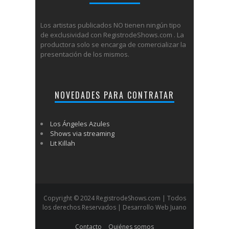
Los artistas publicados NO tienen ningún tipo
de exclusividad con RegistrodeShows.com . La
productora solo se encarga de comercializar la
presentación de los mismos.
NOVEDADES PARA CONTRATAR
Los Ángeles Azules
Shows via streaming
Lit Killah
Copyright © 2024 RegistrodeShows.com | Todos
los derechos Reservados | Desarrollo Web Juano
Contacto
Quiénes somos