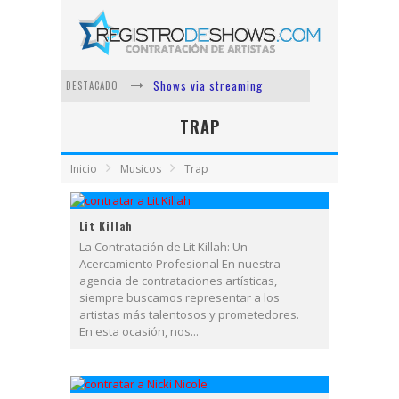
Shows via streaming
DESTACADO
Lit Killah
TRAP
Nicki Nicole
Inicio
Musicos
Trap
Duki
Vi Em
Lit Killah
Los Ángeles Azules
La Contratación de Lit Killah: Un
Acercamiento Profesional En nuestra
agencia de contrataciones artísticas,
siempre buscamos representar a los
artistas más talentosos y prometedores.
En esta ocasión, nos...