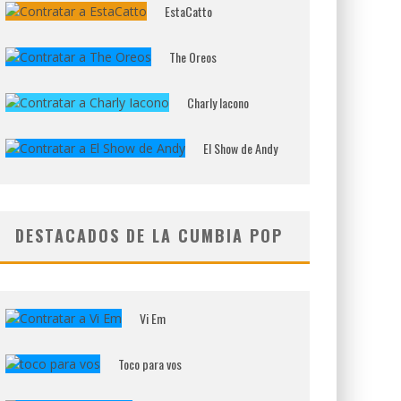
EstaCatto
The Oreos
Charly Iacono
El Show de Andy
DESTACADOS DE LA CUMBIA POP
Vi Em
Toco para vos