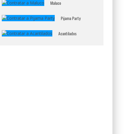
Maluco
Pijama Party
Acantilados