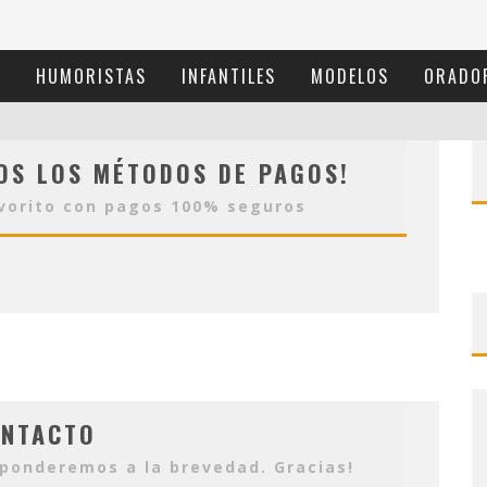
S
HUMORISTAS
INFANTILES
MODELOS
ORADO
OS LOS MÉTODOS DE PAGOS!
avorito con pagos 100% seguros
NTACTO
sponderemos a la brevedad. Gracias!