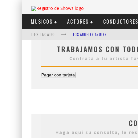
MUSICOS
ACTORES
CONDUCTORE
DESTACADO
LOS ÁNGELES AZULES
SHOWS VIA STREAMING
TRABAJAMOS CON TOD
LIT KILLAH
Contratá a tu artista f
NICKI NICOLE
Pagar con tarjeta
DUKI
VI EM
CO
Haga aquí su consulta, le re