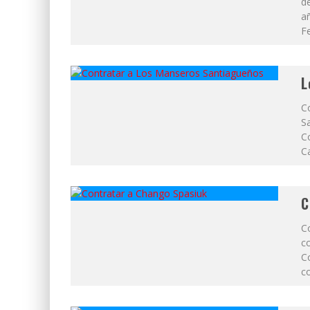
de
a
Fe
L
C
Sa
C
Ca
C
C
c
Co
c