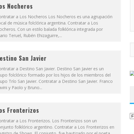
os Nocheros
ontratar a Los Nocheros Los Nocheros es una agrupación
cal de música folclórica argentina. Contratar a Los
cheros. Con un estilo balada folklórica integrada por
rio Teruel, Rubén Ehizaguirre,...
estino San Javier
ntratar a Destino San Javier. Destino San Javier es un
upo folclórico formado por los hijos de los miembros del
upo Trío San Javier. Contratar a Destino San Javier. Franco
vini y Paolo y Bruno...
os Fronterizos
Ca
ntratar a Los Fronterizos. Los Fronterizos son un
njunto folklórico argentino. Contratar a Los Fronterizos en
gistro de Shows. El conjunto, fue bautizado por el poeta