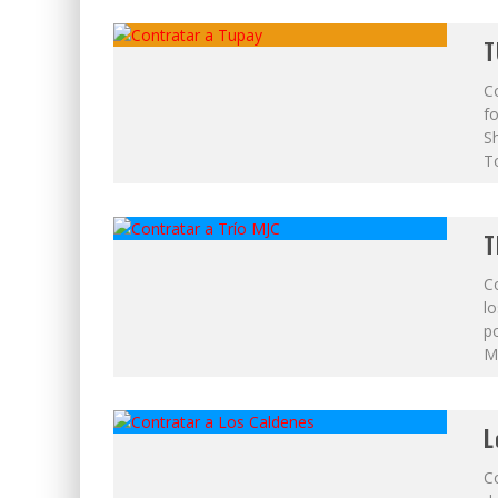
T
C
fo
S
To
T
C
l
po
Ma
L
C