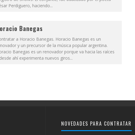
sar Perdiguero, haciendo...
oracio Banegas
ontratar a Horacio Banegas. Horacio Banegas es un
novador y un precursor de la música popular argentina.
oracio Banegas es un renovador porque va hacia las raíces
desde ahí experimenta nuevos giros...
NOVEDADES PARA CONTRATAR