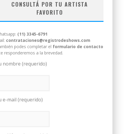
CONSULTÁ POR TU ARTISTA
FAVORITO
hatsapp:
(11) 3345-6791
il:
contrataciones@registrodeshows.com
ambién podes completar el
formulario de contacto
te responderemos a la brevedad.
u nombre (requerido)
u e-mail (requerido)