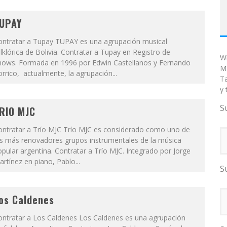
UPAY
ontratar a Tupay TUPAY es una agrupación musical
lklórica de Bolivia. Contratar a Tupay en Registro de
W
hows. Formada en 1996 por Edwin Castellanos y Fernando
Ma
rrico, actualmente, la agrupación...
T
y 
S
RIO MJC
ontratar a Trío MJC Trío MJC es considerado como uno de
os más renovadores grupos instrumentales de la música
pular argentina. Contratar a Trío MJC. Integrado por Jorge
rtínez en piano, Pablo...
S
os Caldenes
ontratar a Los Caldenes Los Caldenes es una agrupación