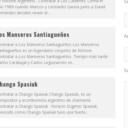
 folclore Argentino . Contratar a Los Caldenes. Corría el
S
ño 1989 cuando Marcos y Leonardo Gauna junto a David
rnández deciden revivir el...
os Manseros Santiagueños
A
ontratar a Los Manseros Santiagueños Los Manseros
ntiagueños es un legendario conjunto de folclore.
ontratar a Los Manseros Santiagueños. Tiempo más tarde
rlos Carabajal y Carlos Leguizamón se...
S
hango Spasiuk
ontratar a Chango Spasiuk Chango Spasiuk, es un
ompositor y acordeonista argentino de chamamé.
ntratar a Chango Spasiuk . Horacio Eugenio Spasiuk,
onocido como Chango Spasiuk tuvo una fuerte...