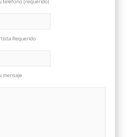
u teléfono (requerido)
rtista Requerido
u mensaje