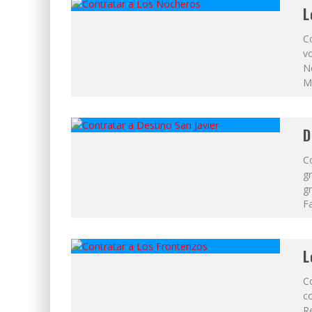
L
C
vo
No
Ma
D
Co
gr
gr
Fa
L
Co
co
Re