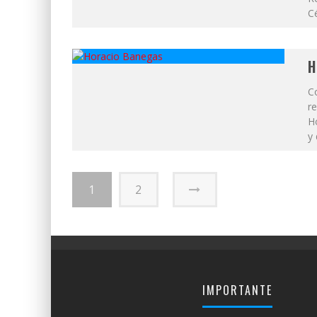
Cé
H
C
re
H
y 
1
2
IMPORTANTE