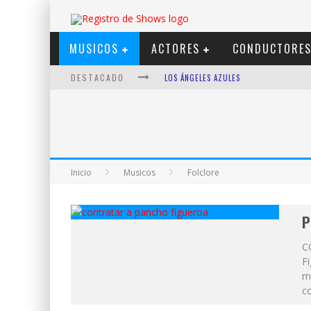
MUSICOS
ACTORES
CONDUCTORE
DESTACADO
LOS ÁNGELES AZULES
SHOWS VIA STREAMING
LIT KILLAH
NICKI NICOLE
Inicio
Musicos
Folclore
DUKI
VI EM
P
C
Fi
m
co