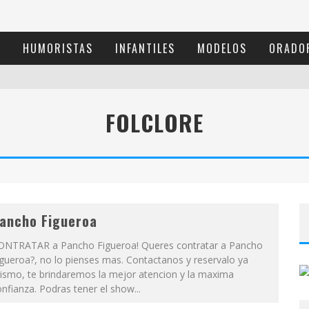
S
HUMORISTAS
INFANTILES
MODELOS
ORADO
FOLCLORE
ancho Figueroa
ONTRATAR a Pancho Figueroa! Queres contratar a Pancho
gueroa?, no lo pienses mas. Contactanos y reservalo ya
ismo, te brindaremos la mejor atencion y la maxima
nfianza. Podras tener el show...