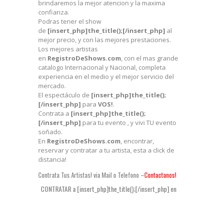
brindaremos la mejor atencion y la maxima
confianza.
Podras tener el show
de
[insert_php]the_title();[/insert_php]
al
mejor precio, y con las mejores prestaciones.
Los mejores artistas
en
RegistroDeShows.com
, con el mas grande
catalogo Internacional y Nacional, completa
experiencia en el medio y el mejor servicio del
mercado.
El espectáculo de
[insert_php]the_title();
[/insert_php]
para
VOS!
.
Contrata a
[insert_php]the_title();
[/insert_php]
para tu evento , y vivi TU evento
soñado.
En
RegistroDeShows.com
, encontrar,
reservar y contratar a tu artista, esta a click de
distancia!
Contrata Tus Artistas! via Mail o Telefono –
Contactanos!
CONTRATAR a [insert_php]the_title();[/insert_php] en