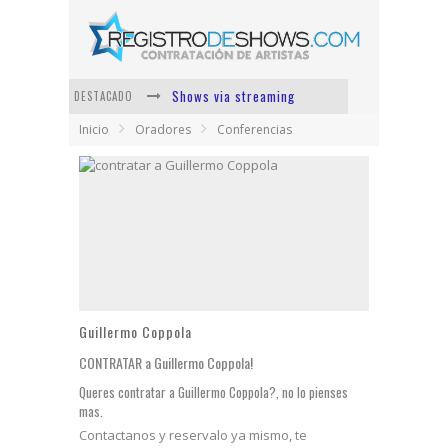
Shows via streaming
DESTACADO
Inicio
Oradores
Conferencias
Lit Killah
Nicki Nicole
Duki
Vi Em
Los Ángeles Azules
Guillermo Coppola
CONTRATAR a Guillermo Coppola!
Queres contratar a Guillermo Coppola?, no lo pienses
mas.
Contactanos y reservalo ya mismo, te