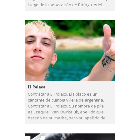
luego de la separación de Ráfaga. Ariel...
El Polaco
Contratar a El Polaco. El Polaco es un
cantante de cumbia villera de argentina.
Contratar a El Polaco. Su nombre de pila
es Ezequiel Ivan Cwirkaluk, apellido que
heredo de su madre, pero su apellido de...