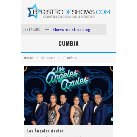
Shows via streaming
DESTACADO
Lit Killah
CUMBIA
Nicki Nicole
Inicio
Musicos
Cumbia
Duki
Vi Em
Los Ángeles Azules
Los Ángeles Azules