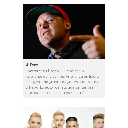
El Pepo
Contratar a El Pepo. El Pepo es un
referente de la cumbia villera, quien lideró
el legendario grupo Los gedes. Contratar a
El Pepo. Es autor de hits que cantan las
hinchadas, con los cuales recorrió...