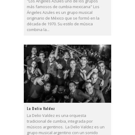
"Los Ángeles Azules uno de los grupos
más famosos de cumbia mexicana" Los
Ángeles Azules es un grupo musical
originario de México que se formó en la
década de 1970. Su estilo de música
combina la...
La Delio Valdez
La Delio Valdez es una orquesta
tradicional de cumbia, integrada por
músicos argentinos. La Delio Valdez es un
grupo musical argentino con un sonido