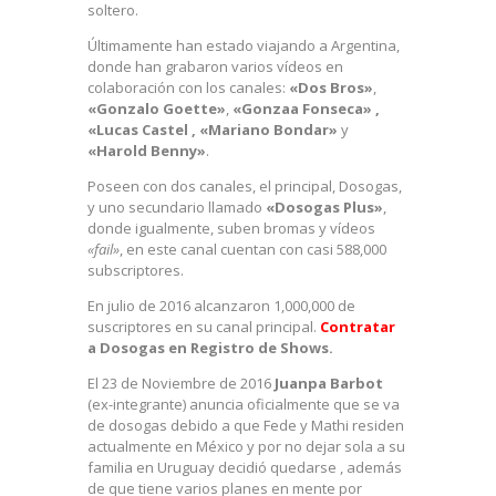
soltero.
Últimamente han estado viajando a Argentina,
donde han grabaron varios vídeos en
colaboración con los canales:
«Dos Bros»
,
«Gonzalo Goette»
,
«Gonzaa Fonseca» ,
«Lucas Castel , «Mariano Bondar»
y
«Harold Benny»
.
Poseen con dos canales, el principal, Dosogas,
y uno secundario llamado
«Dosogas Plus»
,
donde igualmente, suben bromas y vídeos
«fail»
, en este canal cuentan con casi 588,000
subscriptores.
En julio de 2016 alcanzaron 1,000,000 de
suscriptores en su canal principal.
Contratar
a Dosogas en Registro de Shows.
El 23 de Noviembre de 2016
Juanpa Barbot
(ex-integrante) anuncia oficialmente que se va
de dosogas debido a que Fede y Mathi residen
actualmente en México y por no dejar sola a su
familia en Uruguay decidió quedarse , además
de que tiene varios planes en mente por