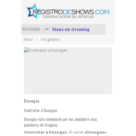
Shows via streaming
DESTACADO
Inicio
Uruguayos
Lit Killah
Nicki Nicole
Duki
Vi Em
Los Ángeles Azules
Dosogas
Contratar a Dosogas
Dosogas esta compuesto por los youtubers mas
populares de Uruguay.
Contratar a Dosogas.
El canal
«Dosogas»