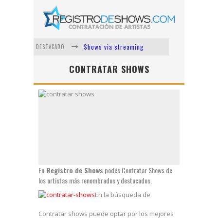
Shows via streaming
DESTACADO
Lit Killah
CONTRATAR SHOWS
Nicki Nicole
Duki
Vi Em
Los Ángeles Azules
En
Registro de Shows
podés Contratar Shows de
los artistas más renombrados y destacados.
En la búsqueda de
Contratar shows puede optar por los mejores