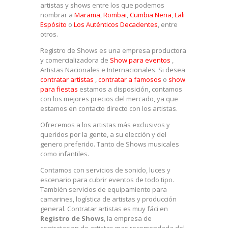
artistas y shows entre los que podemos
nombrar a
Marama
,
Rombai
,
Cumbia Nena
,
Lali
Espósito
o
Los Auténticos Decadentes
, entre
otros.
Registro de Shows es una empresa productora
y comercializadora de
Show para eventos
,
Artistas Nacionales e Internacionales. Si desea
contratar artistas
,
contratar a famosos
o
show
para fiestas
estamos a disposición, contamos
con los mejores precios del mercado, ya que
estamos en contacto directo con los artistas.
Ofrecemos a los artistas más exclusivos y
queridos por la gente, a su elección y del
genero preferido. Tanto de Shows musicales
como infantiles.
Contamos con servicios de sonido, luces y
escenario para cubrir eventos de todo tipo.
También servicios de equipamiento para
camarines, logística de artistas y producción
general. Contratar artistas es muy fáci en
Registro de Shows
, la empresa de
contratacion de artistas mas recomendada del