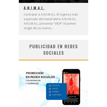
A.N.I.M.A.L.
Contratar a A.N.I.M.A.L. El regreso más
esperado del metal latino A.N.I.M.A.L.
A.N.I.M.A.L. presenta “VIDA” el primer
single de su nuevo...
PUBLICIDAD EN REDES
SOCIALES