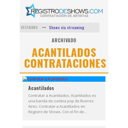
Shows via streaming
DESTACADO
Lit Killah
ARCHIVADO
ACANTILADOS
Nicki Nicole
CONTRATACIONES
Duki
Vi Em
Los Ángeles Azules
Acantilados
Contratar a Acantilados. Acantilados es
una banda de cumbia pop de Buenos
Aires. Contratar a Acantilados en
Registro de Shows. Con el fin de...