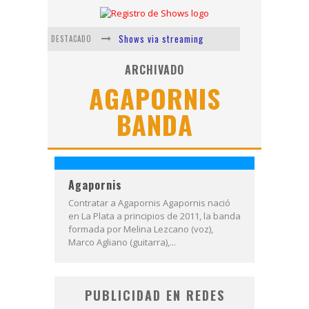
Shows via streaming
DESTACADO
Lit Killah
ARCHIVADO
AGAPORNIS
Nicki Nicole
BANDA
Duki
Vi Em
Los Ángeles Azules
Agapornis
Contratar a Agapornis Agapornis nació
en La Plata a principios de 2011, la banda
formada por Melina Lezcano (voz),
Marco Agliano (guitarra),...
PUBLICIDAD EN REDES