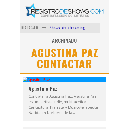
Shows via streaming
DESTACADO
Lit Killah
ARCHIVADO
AGUSTINA PAZ
Nicki Nicole
CONTACTAR
Duki
Vi Em
Los Ángeles Azules
Agustina Paz
Contratar a Agustina Paz. Agustina Paz
es una artista Indie, multifacética.
Cantautora, Pianista y Musicoterapeuta.
Nacida en Norberto de la...