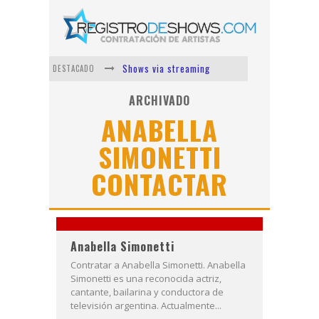
Shows via streaming
DESTACADO
Lit Killah
ARCHIVADO
ANABELLA
Nicki Nicole
SIMONETTI
Duki
CONTACTAR
Vi Em
Los Ángeles Azules
Anabella Simonetti
Contratar a Anabella Simonetti. Anabella
Simonetti es una reconocida actriz,
cantante, bailarina y conductora de
televisión argentina. Actualmente...