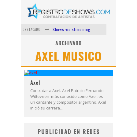
Shows via streaming
DESTACADO
Lit Killah
ARCHIVADO
AXEL MUSICO
Nicki Nicole
Duki
Vi Em
Axel
Los Ángeles Azules
Contratar a Axel. Axel Patricio Fernando
Witteveen más conocido como Axel, es
un cantante y compositor argentino. Axel
inició su carrera...
PUBLICIDAD EN REDES