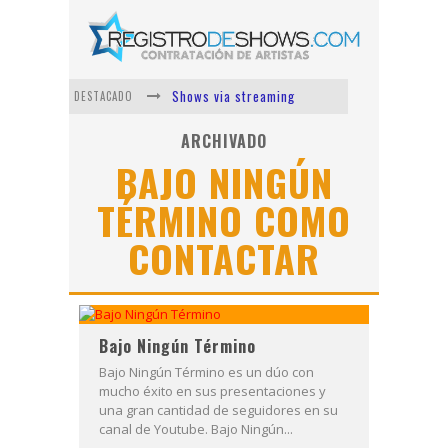
Shows via streaming
DESTACADO
Lit Killah
ARCHIVADO
BAJO NINGÚN
Nicki Nicole
TÉRMINO COMO
Duki
CONTACTAR
Vi Em
Los Ángeles Azules
Bajo Ningún Término
Bajo Ningún Término es un dúo con
mucho éxito en sus presentaciones y
una gran cantidad de seguidores en su
canal de Youtube. Bajo Ningún...