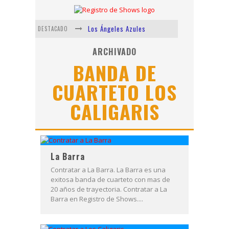
Los Ángeles Azules
DESTACADO
Shows via streaming
ARCHIVADO
BANDA DE
Lit Killah
CUARTETO LOS
Nicki Nicole
CALIGARIS
Duki
Vi Em
La Barra
Contratar a La Barra. La Barra es una
exitosa banda de cuarteto con mas de
20 años de trayectoria. Contratar a La
Barra en Registro de Shows....