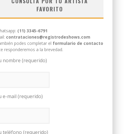
CONSULTÁ POR TU ARTISTA
FAVORITO
hatsapp:
(11) 3345-6791
il:
contrataciones@registrodeshows.com
ambién podes completar el
formulario de contacto
te responderemos a la brevedad.
u nombre (requerido)
u e-mail (requerido)
u teléfono (requerido)