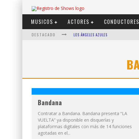
MUSICOS
ACTORES
CONDUCTORE
DESTACADO
LOS ÁNGELES AZULES
SHOWS VIA STREAMING
LIT KILLAH
B
NICKI NICOLE
DUKI
VI EM
Bandana
Contratar a Bandana. Bandana presenta “LA
VUELTA” ya disponible en disquerías y
plataformas digitales con más de 14 funciones
agotadas en el...