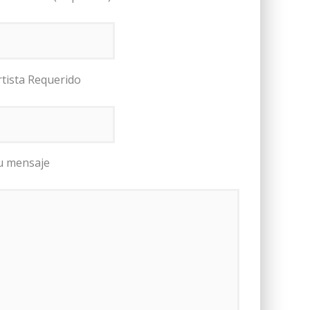
rtista Requerido
u mensaje