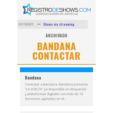
Shows via streaming
DESTACADO
Lit Killah
ARCHIVADO
BANDANA
Nicki Nicole
CONTACTAR
Duki
Vi Em
Los Ángeles Azules
Bandana
Contratar a Bandana. Bandana presenta
“LA VUELTA” ya disponible en disquerías
y plataformas digitales con más de 14
funciones agotadas en el...