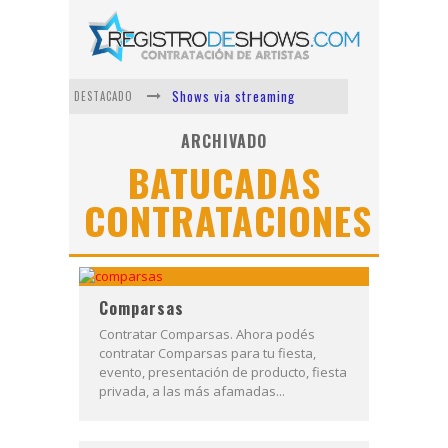
Shows via streaming
DESTACADO
Lit Killah
ARCHIVADO
BATUCADAS
Nicki Nicole
CONTRATACIONES
Duki
Vi Em
Los Ángeles Azules
Comparsas
Contratar Comparsas. Ahora podés
contratar Comparsas para tu fiesta,
evento, presentación de producto, fiesta
privada, a las más afamadas...