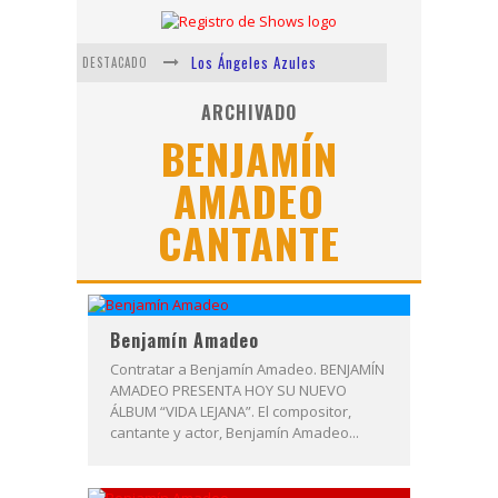
Los Ángeles Azules
DESTACADO
Shows via streaming
ARCHIVADO
BENJAMÍN
Lit Killah
AMADEO
Nicki Nicole
CANTANTE
Duki
Vi Em
Benjamín Amadeo
Contratar a Benjamín Amadeo. BENJAMÍN
AMADEO PRESENTA HOY SU NUEVO
ÁLBUM “VIDA LEJANA”. El compositor,
cantante y actor, Benjamín Amadeo...