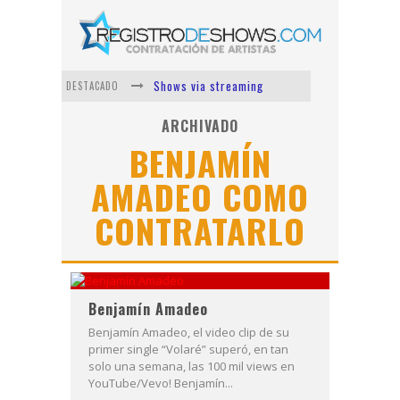
Shows via streaming
DESTACADO
Lit Killah
ARCHIVADO
BENJAMÍN
Nicki Nicole
AMADEO COMO
Duki
CONTRATARLO
Vi Em
Los Ángeles Azules
Benjamín Amadeo
Benjamín Amadeo, el video clip de su
primer single “Volaré” superó, en tan
solo una semana, las 100 mil views en
YouTube/Vevo! Benjamín...