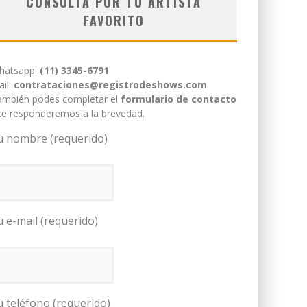
CONSULTÁ POR TU ARTISTA
FAVORITO
hatsapp:
(11) 3345-6791
il:
contrataciones@registrodeshows.com
ambién podes completar el
formulario de contacto
te responderemos a la brevedad.
u nombre (requerido)
u e-mail (requerido)
u teléfono (requerido)