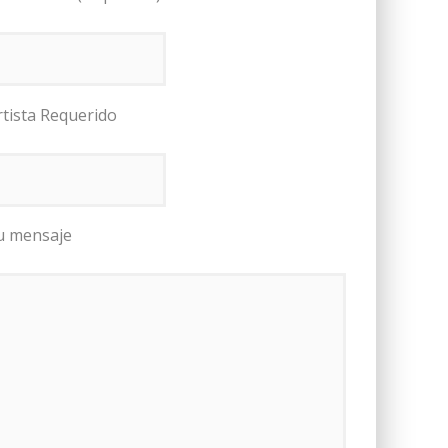
rtista Requerido
u mensaje