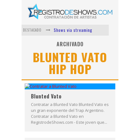
Shows via streaming
DESTACADO
Lit Killah
ARCHIVADO
BLUNTED VATO
Nicki Nicole
HIP HOP
Duki
Vi Em
Los Ángeles Azules
Blunted Vato
Contratar a Blunted Vato Blunted Vato es
un gran exponente del Trap Argentino.
Contratar a Blunted Vato en
RegistrodeShows.com - Este joven que...