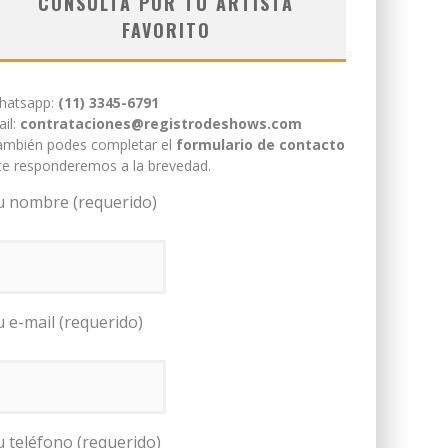
CONSULTÁ POR TU ARTISTA
FAVORITO
hatsapp:
(11) 3345-6791
il:
contrataciones@registrodeshows.com
ambién podes completar el
formulario de contacto
te responderemos a la brevedad.
u nombre (requerido)
u e-mail (requerido)
u teléfono (requerido)