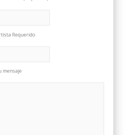
rtista Requerido
u mensaje