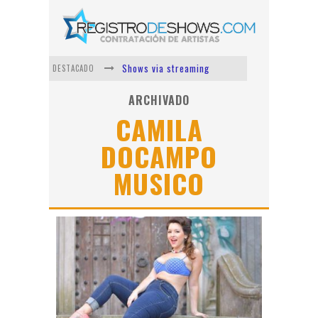
Shows via streaming
DESTACADO
Lit Killah
ARCHIVADO
CAMILA
Nicki Nicole
DOCAMPO
Duki
MUSICO
Vi Em
Los Ángeles Azules