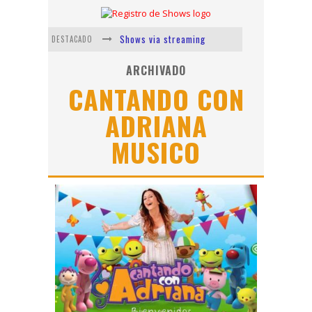
Shows via streaming
DESTACADO
Lit Killah
ARCHIVADO
CANTANDO CON
Nicki Nicole
ADRIANA
Duki
MUSICO
Vi Em
Los Ángeles Azules