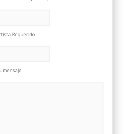
rtista Requerido
u mensaje