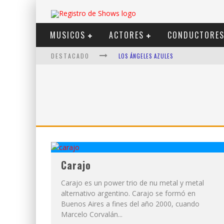
MUSICOS
ACTORES
CONDUCTORE
DESTACADO
LOS ÁNGELES AZULES
SHOWS VIA STREAMING
LIT KILLAH
NICKI NICOLE
DUKI
VI EM
Carajo
Carajo es un power trio de nu metal y metal
alternativo argentino. Carajo se formó en
Buenos Aires a fines del año 2000, cuando
Marcelo Corvalán...