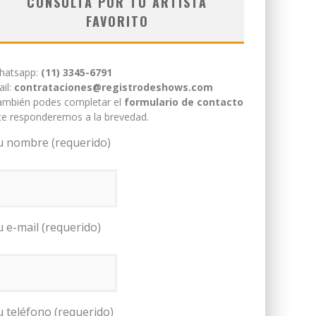
CONSULTÁ POR TU ARTISTA
FAVORITO
hatsapp:
(11) 3345-6791
il:
contrataciones@registrodeshows.com
ambién podes completar el
formulario de contacto
te responderemos a la brevedad.
u nombre (requerido)
u e-mail (requerido)
u teléfono (requerido)