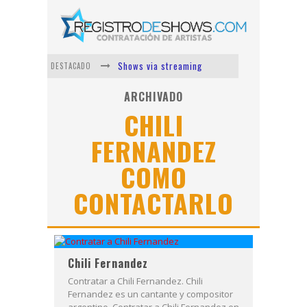
Shows via streaming
DESTACADO
Lit Killah
ARCHIVADO
CHILI
Nicki Nicole
FERNANDEZ
Duki
Vi Em
COMO
Los Ángeles Azules
CONTACTARLO
Chili Fernandez
Contratar a Chili Fernandez. Chili
Fernandez es un cantante y compositor
argentino. Contratar a Chili Fernandez en