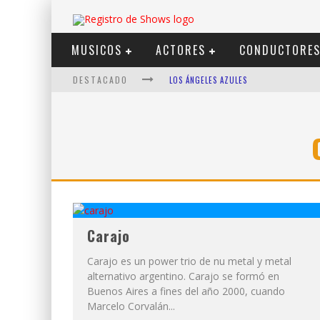
MUSICOS
ACTORES
CONDUCTORE
DESTACADO
LOS ÁNGELES AZULES
SHOWS VIA STREAMING
LIT KILLAH
NICKI NICOLE
DUKI
VI EM
Carajo
Carajo es un power trio de nu metal y metal
alternativo argentino. Carajo se formó en
Buenos Aires a fines del año 2000, cuando
Marcelo Corvalán...