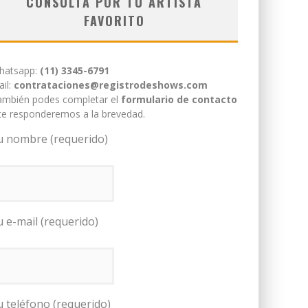
CONSULTÁ POR TU ARTISTA
FAVORITO
hatsapp:
(11) 3345-6791
il:
contrataciones@registrodeshows.com
ambién podes completar el
formulario de contacto
te responderemos a la brevedad.
u nombre (requerido)
u e-mail (requerido)
u teléfono (requerido)