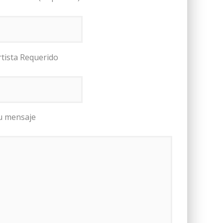
rtista Requerido
u mensaje