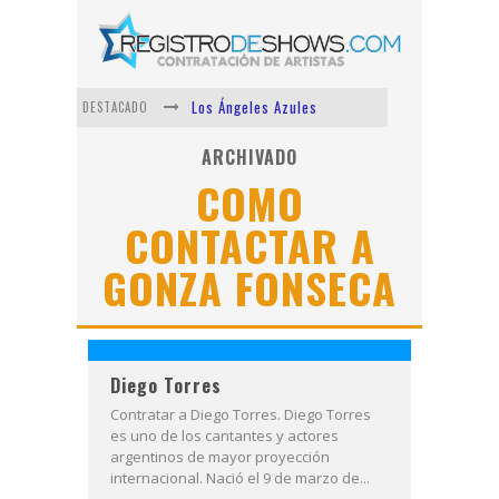
Los Ángeles Azules
DESTACADO
Shows via streaming
ARCHIVADO
COMO
Lit Killah
CONTACTAR A
Nicki Nicole
GONZA FONSECA
Duki
Vi Em
Diego Torres
Contratar a Diego Torres. Diego Torres
es uno de los cantantes y actores
argentinos de mayor proyección
internacional. Nació el 9 de marzo de...