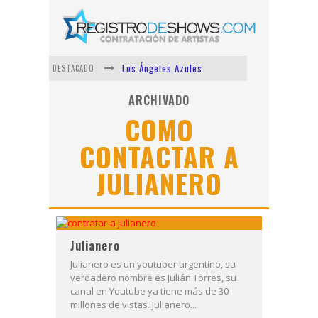
Los Ángeles Azules
DESTACADO
Shows via streaming
ARCHIVADO
COMO
Lit Killah
CONTACTAR A
Nicki Nicole
JULIANERO
Duki
Vi Em
Julianero
Julianero es un youtuber argentino, su
verdadero nombre es Julián Torres, su
canal en Youtube ya tiene más de 30
millones de vistas. Julianero...