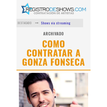
Shows via streaming
DESTACADO
Lit Killah
ARCHIVADO
COMO
Nicki Nicole
CONTRATAR A
Duki
GONZA FONSECA
Vi Em
Los Ángeles Azules