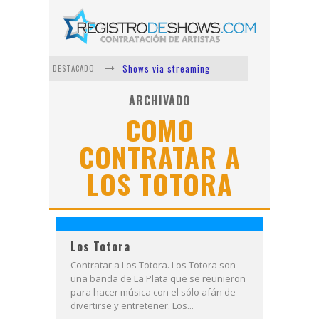
Shows via streaming
DESTACADO
Lit Killah
ARCHIVADO
COMO
Nicki Nicole
CONTRATAR A
Duki
LOS TOTORA
Vi Em
Los Ángeles Azules
Los Totora
Contratar a Los Totora. Los Totora son
una banda de La Plata que se reunieron
para hacer música con el sólo afán de
divertirse y entretener. Los...