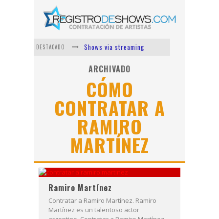
Shows via streaming
DESTACADO
Lit Killah
ARCHIVADO
CÓMO
Nicki Nicole
CONTRATAR A
Duki
RAMIRO
Vi Em
Los Ángeles Azules
MARTÍNEZ
Ramiro Martínez
Contratar a Ramiro Martínez. Ramiro
Martínez es un talentoso actor
argentino. Contratar a Ramiro Martínez