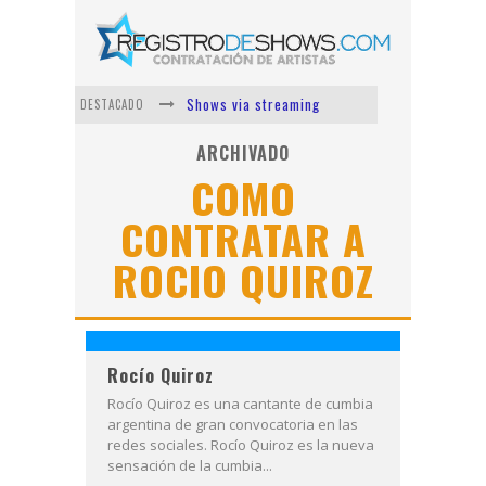
Shows via streaming
DESTACADO
Lit Killah
ARCHIVADO
COMO
Nicki Nicole
CONTRATAR A
Duki
ROCIO QUIROZ
Vi Em
Los Ángeles Azules
Rocío Quiroz
Rocío Quiroz es una cantante de cumbia
argentina de gran convocatoria en las
redes sociales. Rocío Quiroz es la nueva
sensación de la cumbia...