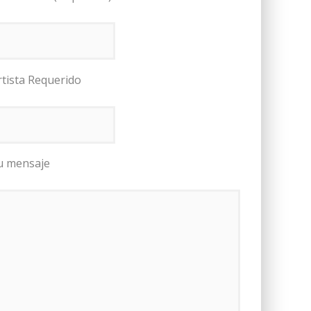
rtista Requerido
u mensaje