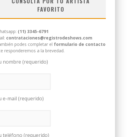
CONSULTÁ POR TU ARTISTA
FAVORITO
hatsapp:
(11) 3345-6791
il:
contrataciones@registrodeshows.com
ambién podes completar el
formulario de contacto
te responderemos a la brevedad.
u nombre (requerido)
u e-mail (requerido)
u teléfono (requerido)