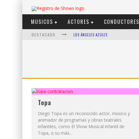
MUSICOS
ACTORES
CONDUCTORE
DESTACADO
LOS ÁNGELES AZULES
SHOWS VIA STREAMING
LIT KILLAH
NICKI NICOLE
DUKI
VI EM
Topa
Diego Topa es un reconocido actor, músico y
animador de programas y obras teatrales
infantiles, como El Show Musical infantil de
Topa, o su más...