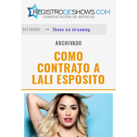
Shows via streaming
DESTACADO
Lit Killah
ARCHIVADO
COMO
Nicki Nicole
CONTRATO A
Duki
LALI ESPÓSITO
Vi Em
Los Ángeles Azules