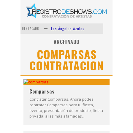
Los Ángeles Azules
DESTACADO
Shows via streaming
ARCHIVADO
COMPARSAS
Lit Killah
CONTRATACION
Nicki Nicole
Duki
Vi Em
Comparsas
Contratar Comparsas. Ahora podés
contratar Comparsas para tu fiesta,
evento, presentación de producto, fiesta
privada, a las más afamadas...