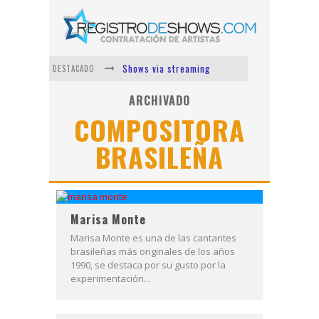
Shows via streaming
DESTACADO
Lit Killah
ARCHIVADO
COMPOSITORA
Nicki Nicole
BRASILEÑA
Duki
Vi Em
Los Ángeles Azules
Marisa Monte
Marisa Monte es una de las cantantes
brasileñas más originales de los años
1990, se destaca por su gusto por la
experimentación...