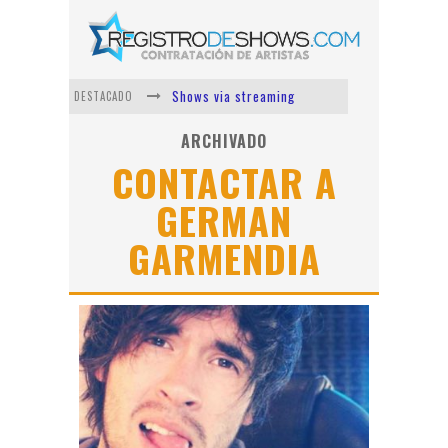
Shows via streaming
DESTACADO
Lit Killah
ARCHIVADO
CONTACTAR A
Nicki Nicole
GERMAN
Duki
GARMENDIA
Vi Em
Los Ángeles Azules