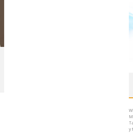
W
Ma
T
y 