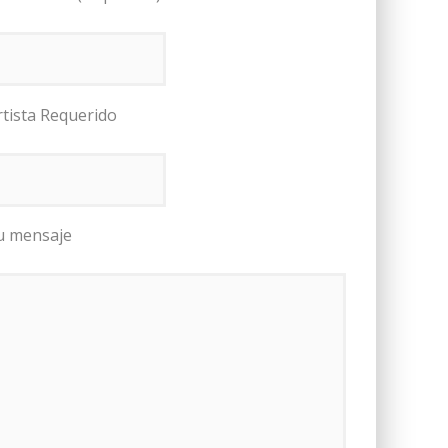
rtista Requerido
u mensaje