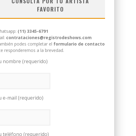
CONSULTÁ POR TU ARTISTA
FAVORITO
hatsapp:
(11) 3345-6791
il:
contrataciones@registrodeshows.com
ambién podes completar el
formulario de contacto
te responderemos a la brevedad.
u nombre (requerido)
u e-mail (requerido)
u teléfono (requerido)