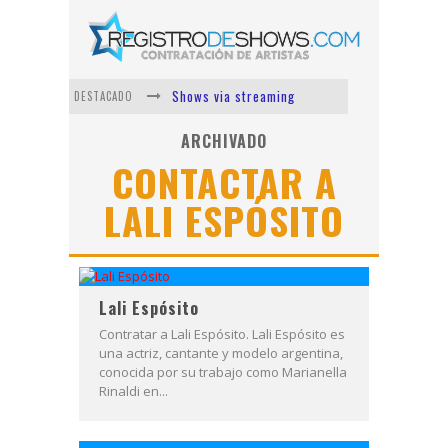
Shows via streaming
DESTACADO
Lit Killah
ARCHIVADO
CONTACTAR A
Nicki Nicole
LALI ESPÓSITO
Duki
Vi Em
Los Ángeles Azules
Lali Espósito
Contratar a Lali Espósito. Lali Espósito es
una actriz, cantante y modelo argentina,
conocida por su trabajo como Marianella
Rinaldi en...