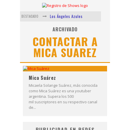
Los Ángeles Azules
DESTACADO
Shows via streaming
ARCHIVADO
CONTACTAR A
Lit Killah
MICA SUAREZ
Nicki Nicole
Duki
Vi Em
Mica Suárez
Micaela Solange Suárez, más conocida
como Mica Suárez es una youtuber
argentina. Supera los 500
mil suscriptores en su respectivo canal
de...
PUBLICIDAD EN REDES