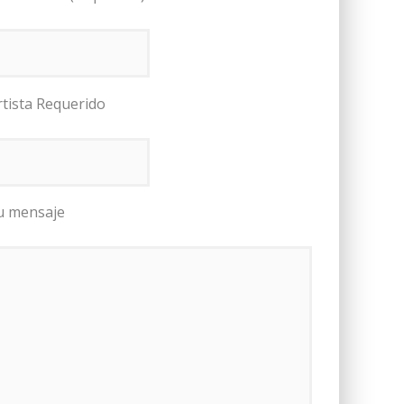
rtista Requerido
u mensaje