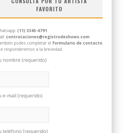
CONSULTÁ POR TU ARTISTA
FAVORITO
hatsapp:
(11) 3345-6791
il:
contrataciones@registrodeshows.com
ambién podes completar el
formulario de contacto
te responderemos a la brevedad.
u nombre (requerido)
u e-mail (requerido)
u teléfono (requerido)