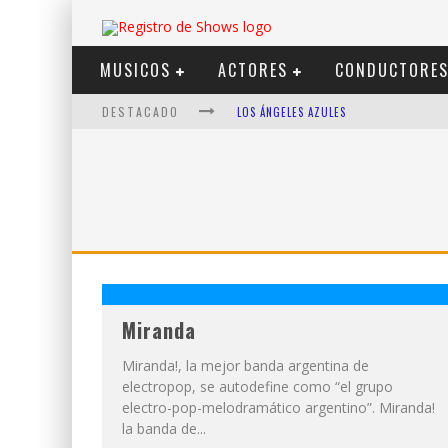
MUSICOS
ACTORES
CONDUCTORE
DESTACADO
LOS ÁNGELES AZULES
SHOWS VIA STREAMING
LIT KILLAH
NICKI NICOLE
DUKI
VI EM
Miranda
Miranda!, la mejor banda argentina de
electropop, se autodefine como “el grupo
electro-pop-melodramático argentino”. Miranda!
la banda de...