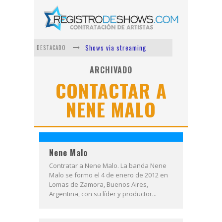
Shows via streaming
DESTACADO
Lit Killah
ARCHIVADO
CONTACTAR A
Nicki Nicole
NENE MALO
Duki
Vi Em
Los Ángeles Azules
Nene Malo
Contratar a Nene Malo. La banda Nene
Malo se formo el 4 de enero de 2012 en
Lomas de Zamora, Buenos Aires,
Argentina, con su líder y productor...