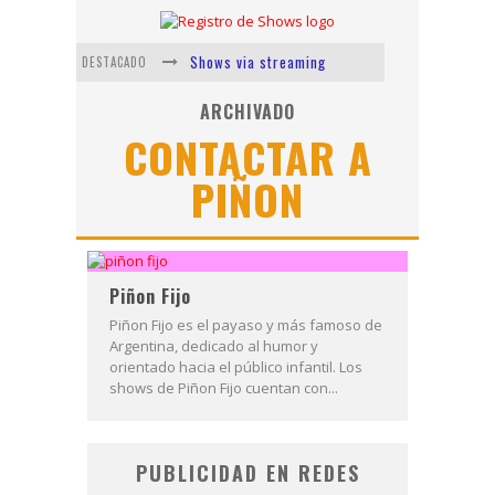
Shows via streaming
DESTACADO
Lit Killah
ARCHIVADO
CONTACTAR A
Nicki Nicole
PIÑON
Duki
Vi Em
Los Ángeles Azules
Piñon Fijo
Piñon Fijo es el payaso y más famoso de
Argentina, dedicado al humor y
orientado hacia el público infantil. Los
shows de Piñon Fijo cuentan con...
PUBLICIDAD EN REDES