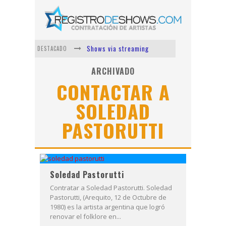
Shows via streaming
DESTACADO
Lit Killah
ARCHIVADO
CONTACTAR A
Nicki Nicole
SOLEDAD
Duki
PASTORUTTI
Vi Em
Los Ángeles Azules
Soledad Pastorutti
Contratar a Soledad Pastorutti. Soledad
Pastorutti, (Arequito, 12 de Octubre de
1980) es la artista argentina que logró
renovar el folklore en...